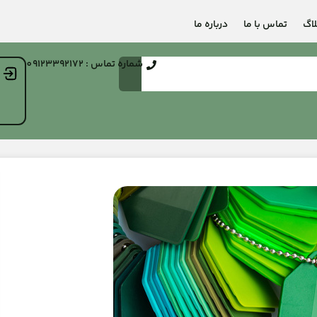
لاگ
تماس با ما
درباره ما
شماره تماس : 09123392172