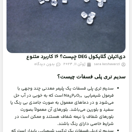
دی‌اتیلن گلایکول DEG چیست؟ 16 کاربرد متنوع
sara keshavarzi
ژوئن 11, 2024
بدون دیدگاه
سدیم تری پلی فسفات چیست؟
سدیم تری پلی فسفات یک پلیمر معدنی چند وجهی با
فرمول شیمیایی Na
O
P
است که به خوبی در آب حل
5
3
10
می‌شود و در دماهای معمول به صورت جامدی بی رنگ یا
سفید و بلورین می‌باشد. بلورهای آن معمولاً بصورت
بلورهای شفاف یا نیمه شفاف هستند و ممکن است در
شرایط خاصی دارای رنگ باشند.
سدیم تری‌پلی‌فسفات یک ترکیب شیمیایی پایدار است که