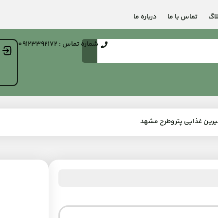
لاگ
تماس با ما
درباره ما
شماره تماس : 09123392172
ین غذایی پتروطرح مشهد