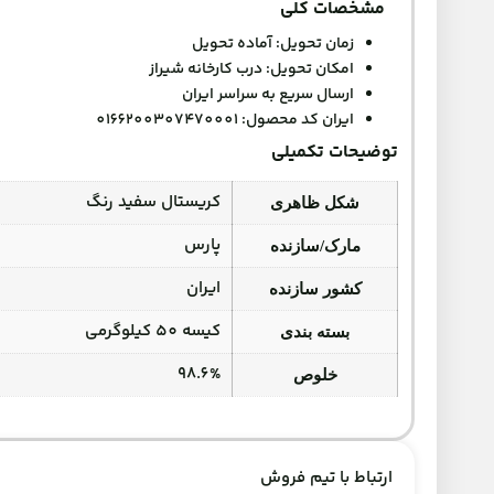
مشخصات کلی
زمان تحویل: آماده تحویل
امکان تحویل: درب کارخانه شیراز
ارسال سریع به سراسر ایران
ایران کد محصول: 0166200307470001
توضیحات تکمیلی
کریستال سفید رنگ
شکل ظاهری
پارس
مارک/سازنده
ایران
کشور سازنده
کیسه 50 کیلوگرمی
بسته بندی
98.6%
خلوص
ارتباط با تیم فروش