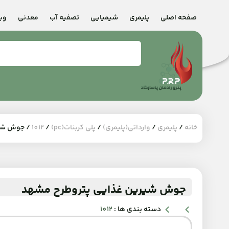
صفحه اصلی
پلیمری
شیمیایی
تصفیه آب
معدنی
وب
خانه
/
پلیمری
/
وارداتی(پلیمری)
/
پلی کربنات(pc)
/
1012
/ جوش شیر
جوش شیرین غذایی پتروطرح مشهد
دسته بندی ها :
1012