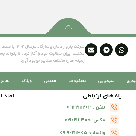
شرکت پترو رادما
مختلف ایران فعالیت خود را آغاز کرده تا بتواند بس
زمینه های مختلف صنایع بوجود آورد
یمری
شیمیایی
تصفیه آب
معدنی
وبلاگ
تماس ب
راه های ارتباطی
نماد ا
تلفن : 02122111203
فکس: 02122111305
واتساپ: 09192211305