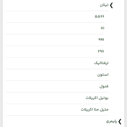
تیتان
۵۵۶۶
A1
996
298
ترفتالیک
استون
فنول
بوتیل اکریلات
متیل متا اکریلات
پلیمری