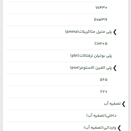
Vs430
Eva1316
پلی متیل متاکریلات(pmma)
Cm205
پلی بوتیلن ترفتالات(pbt)
پلی الفین الاستومر(poe)
565
670
تصفیه آب
داخلی(تصفیه آب)
وارداتی(تصفیه آب)