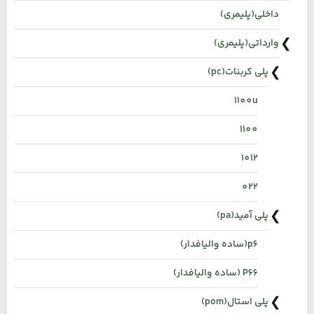
داخلی(پلیمری)
وارداتی(پلیمری)
پلی کربنات(pc)
1100u
1100
1012
022
پلی آمید(pa)
p6(ساده والیافدار)
P66 (ساده والیافدار)
پلی استال(pom)