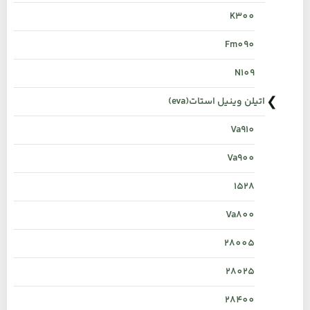
K300
Fm090
N109
اتیلن وینیل استات(eva)
Va910
Va900
1528
Va800
28005
28025
28400