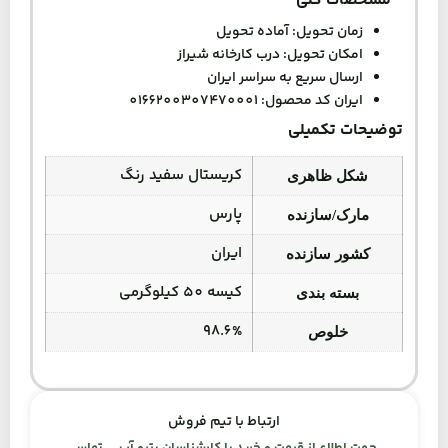
مشخصات کلی
زمان تحویل: آماده تحویل
امکان تحویل: درب کارخانه شیراز
ارسال سریع به سراسر ایران
ایران کد محصول: 0166200307470001
توضیحات تکمیلی
کریستال سفید رنگ
شکل ظاهری
پارس
مارک/سازنده
ایران
کشور سازنده
کیسه 50 کیلوگرمی
بسته بندی
98.6%
خلوص
ارتباط با تیم فروش