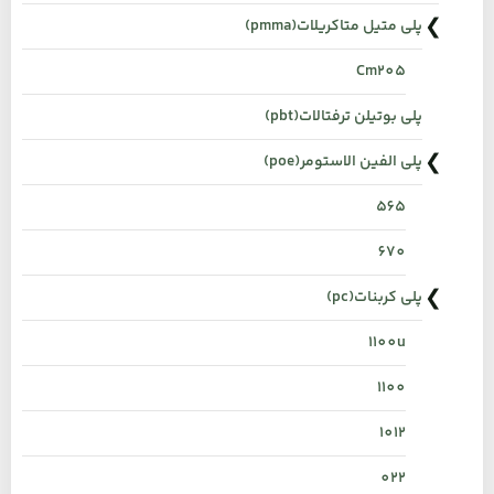
پلی متیل متاکریلات(pmma)
Cm205
پلی بوتیلن ترفتالات(pbt)
پلی الفین الاستومر(poe)
565
670
پلی کربنات(pc)
1100u
1100
1012
022