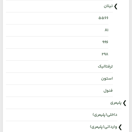
تیتان
۵۵۶۶
A1
996
298
ترفتالیک
استون
فنول
پلیمری
داخلی(پلیمری)
وارداتی(پلیمری)