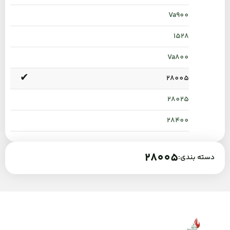
Va900
1528
Va800
28005
28025
28400
28005
دسته بندی: