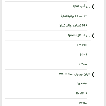
پلی آمید(pa)
p6(ساده والیافدار)
P66 (ساده والیافدار)
پلی استال(pom)
Fm090
N109
K300
اتیلن وینیل استات(eva)
Vs430
Eva1316
Va910