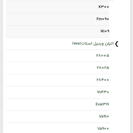
K300
Fm090
N109
اتیلن وینیل استات(eva)
28005
28025
28400
Vs430
Eva1316
Va910
Va900