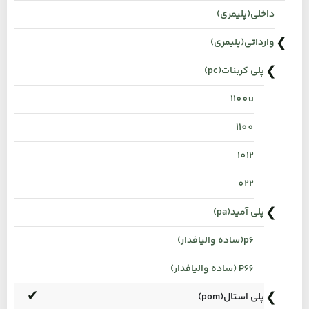
داخلی(پلیمری)
وارداتی(پلیمری)
پلی کربنات(pc)
1100u
1100
1012
022
پلی آمید(pa)
p6(ساده والیافدار)
P66 (ساده والیافدار)
پلی استال(pom)