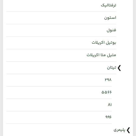
ترفتالیک
استون
فنول
بوتیل اکریلات
متیل متا اکریلات
تیتان
298
۵۵۶۶
A1
996
پلیمری