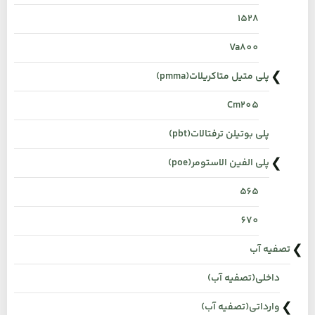
1528
Va800
پلی متیل متاکریلات(pmma)
Cm205
پلی بوتیلن ترفتالات(pbt)
پلی الفین الاستومر(poe)
565
670
تصفیه آب
داخلی(تصفیه آب)
وارداتی(تصفیه آب)