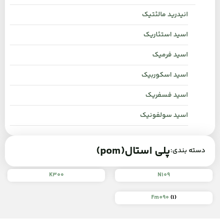
انیدرید مالئتیک
اسید استئاریک
اسید فرمیک
اسید اسکوربیک
اسید فسفریک
اسید سولفونیک
پلی استال(pom)
دسته بندی:
K300
N109
Fm090
(1)