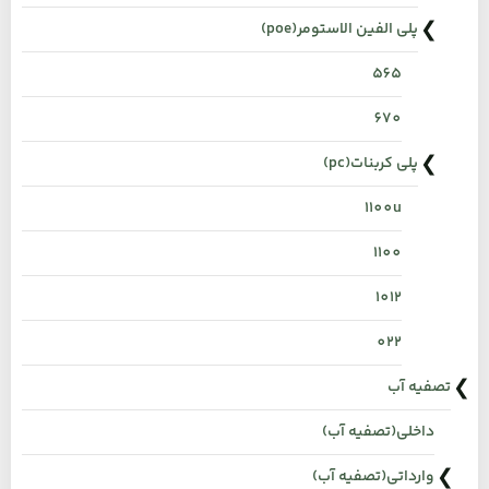
پلی الفین الاستومر(poe)
565
670
پلی کربنات(pc)
1100u
1100
1012
022
تصفیه آب
داخلی(تصفیه آب)
وارداتی(تصفیه آب)