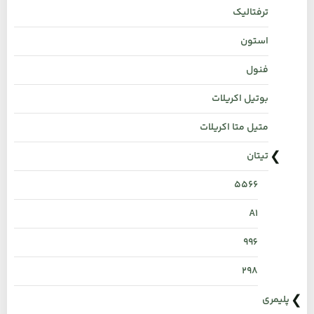
ترفتالیک
استون
فنول
بوتیل اکریلات
متیل متا اکریلات
تیتان
۵۵۶۶
A1
996
298
پلیمری