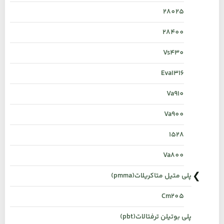
28025
28400
Vs430
Eva1316
Va910
Va900
1528
Va800
پلی متیل متاکریلات(pmma)
Cm205
پلی بوتیلن ترفتالات(pbt)