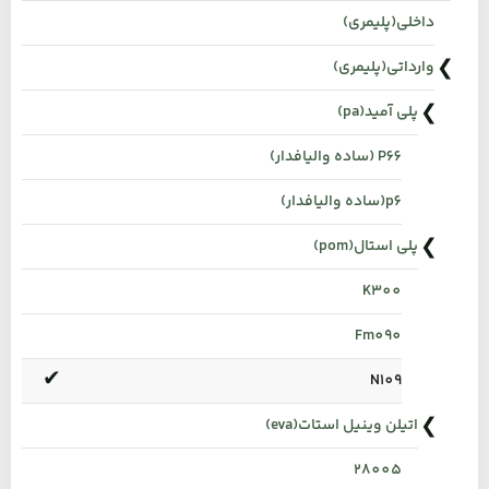
داخلی(پلیمری)
وارداتی(پلیمری)
پلی آمید(pa)
P66 (ساده والیافدار)
p6(ساده والیافدار)
پلی استال(pom)
K300
Fm090
N109
اتیلن وینیل استات(eva)
28005