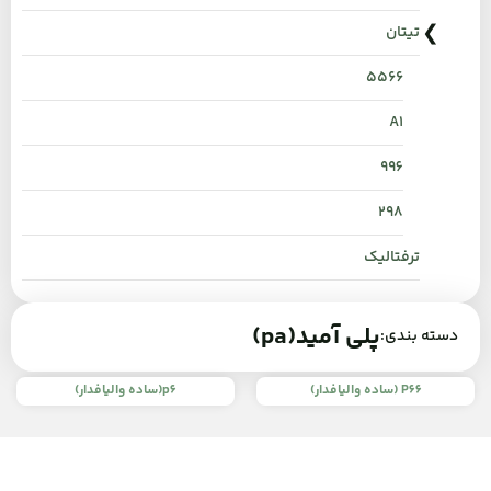
تیتان
۵۵۶۶
A1
996
298
ترفتالیک
پلی آمید(pa)
دسته بندی:
P66 (ساده والیافدار)
p6(ساده والیافدار)