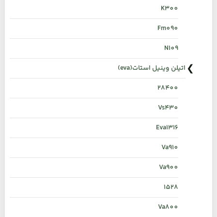
K300
Fm090
N109
اتیلن وینیل استات(eva)
28400
Vs430
Eva1316
Va910
Va900
1528
Va800