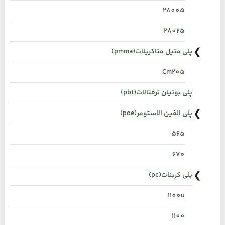
28005
28025
پلی متیل متاکریلات(pmma)
Cm205
پلی بوتیلن ترفتالات(pbt)
پلی الفین الاستومر(poe)
565
670
پلی کربنات(pc)
1100u
1100