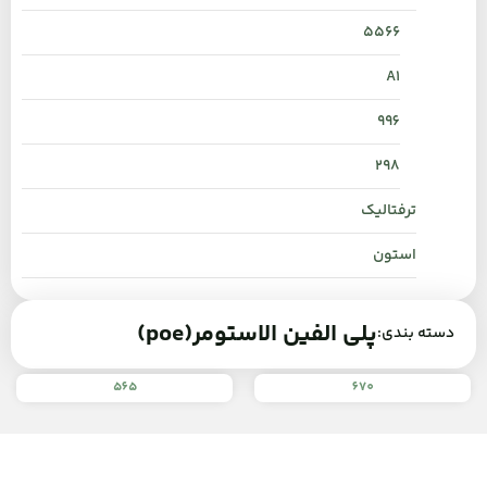
۵۵۶۶
A1
996
298
ترفتالیک
استون
پلی الفین الاستومر(poe)
دسته بندی:
565
670