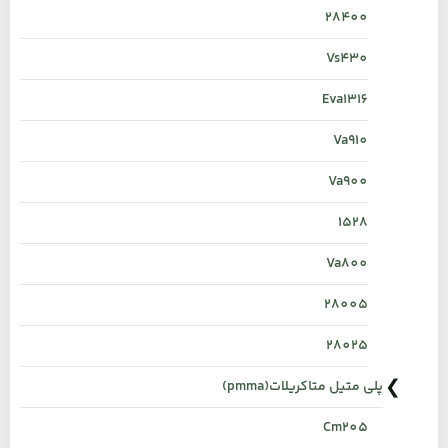
28400
Vs430
Eva1316
Va910
Va900
1528
Va800
28005
28025
پلی متیل متاکریلات(pmma)
Cm205