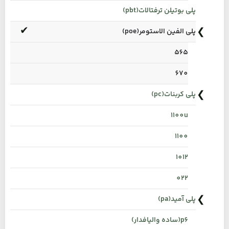
پلی بوتیلن ترفتالات(pbt)
پلی الفین الاستومر(poe)
565
670
پلی کربنات(pc)
1100u
1100
1012
022
پلی آمید(pa)
p6(ساده والیافدار)