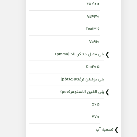
28400
Vs430
Eva1316
Va910
پلی متیل متاکریلات(pmma)
Cm205
پلی بوتیلن ترفتالات(pbt)
پلی الفین الاستومر(poe)
565
670
تصفیه آب