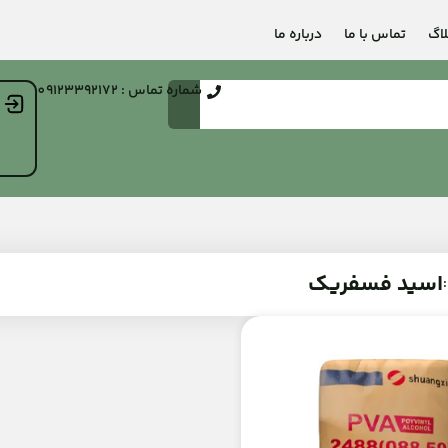
لاگ
تماس با ما
درباره ما
شماره تماس : 09123392172
اسید فسفریک