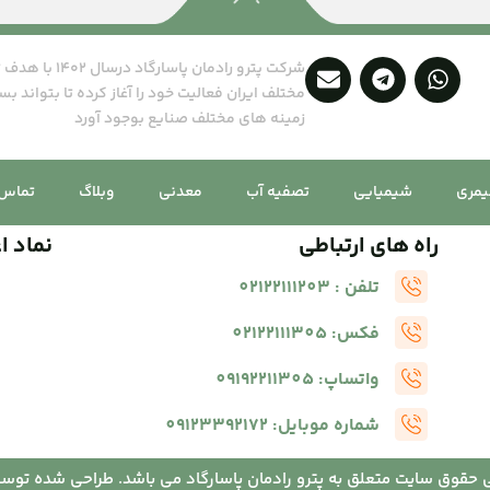
شرکت پترو رادما
مختلف ایران فعالیت خود را آغاز کرده تا بتواند بس
زمینه های مختلف صنایع بوجود آورد
یمری
شیمیایی
تصفیه آب
معدنی
وبلاگ
تماس ب
راه های ارتباطی
نماد ا
تلفن : 02122111203
فکس: 02122111305
واتساپ: 09192211305
شماره موبایل: 09123392172
 حقوق سایت متعلق به پترو رادمان پاسارگاد می باشد. طراحی شده توس