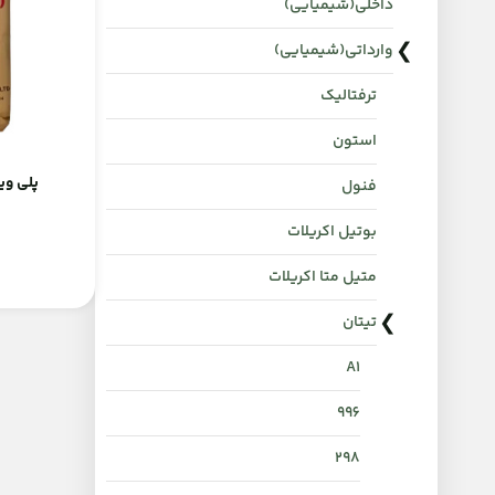
داخلی(شیمیایی)
وارداتی(شیمیایی)
ترفتالیک
استون
پلی وینیل ا
فنول
بوتیل اکریلات
متیل متا اکریلات
تیتان
A1
996
298