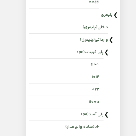
۵۵۶۶
پلیمری
داخلی(پلیمری)
وارداتی(پلیمری)
پلی کربنات(pc)
1100
1012
022
1100u
پلی آمید(pa)
p6(ساده والیافدار)