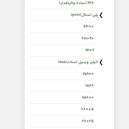
P66 (ساده والیافدار)
پلی استال(pom)
K300
Fm090
N109
اتیلن وینیل استات(eva)
Va900
1528
Va800
28005
28025